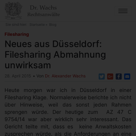
Direkt
zum
Inhalt
Sie sind hier:
Startseite
Blog
Neues aus Düsseldorf: Filesharing Abmahnung
Filesharing
unwirksam
Neues aus Düsseldorf:
Filesharing Abmahnung
unwirksam
Twitter
Google+
Faceb
Em
28. April 2015
Von
Dr. Alexander Wachs
Heute morgen war ich in Düsseldorf in einer
Filesharing Klage. Normalerweise berichte ich nicht
über Hinweise, weil das sonst jeden Rahmen
sprengen würde. Der heutige zum AZ 47 C
9754/14 war aber wirklich sehr interessant. Das
Gericht teilte mit, dass es keine Anwaltskosten
zusprechen würde, als die Anforderungen an eine