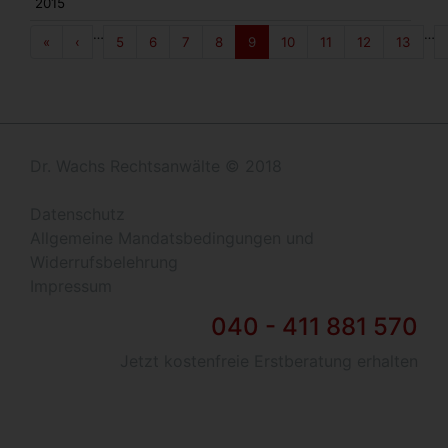
2015
Seitennummerierung
…
…
« Anfang
‹‹
«
‹
Page
5
Page
6
Page
7
Page
8
Aktuelle
9
Page
10
Page
11
Page
12
Page
13
Seite
Dr. Wachs Rechtsanwälte © 2018
Datenschutz
Allgemeine Mandatsbedingungen und
Widerrufsbelehrung
Impressum
040 - 411 881 570
Jetzt kostenfreie Erstberatung erhalten