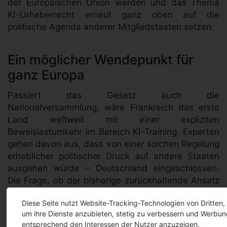
der Europäischen Union werden und das Thema
KI-Urheberrecht erneut ganz oben auf die
politische Agenda anderer Mitgliedstaaten setzen.
Ein möglicher Wendepunkt für
ganz Europa
Passiert das Gesetz auch die
Nationalversammlung, wäre Frankreich das erste
Land weltweit mit einer expliziten
Beweislastumkehr im Bereich KI-Training. Experten
gehen davon aus, dass von einer solchen Regelung
erheblicher politischer Druck auf andere Staaten
ausgehen würde – Deutschland eingeschlossen.
Die Frage, ob der bisherige zurückhaltende Ansatz
beim
KI-Urheberrecht in Frankreich
und
Diese Seite nutzt Website-Tracking-Technologien von Dritten,
Deutschland noch zeitgemäß ist, dürfte dann kaum
um ihre Dienste anzubieten, stetig zu verbessern und Werbun
noch zu vermeiden sein.
entsprechend den Interessen der Nutzer anzuzeigen.