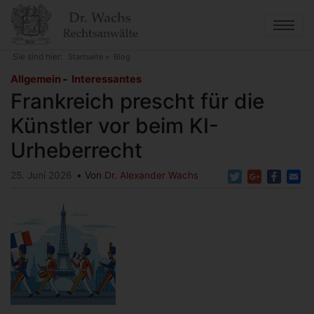
Direkt
zum
Inhalt
Sie sind hier:
Startseite
Blog
Frankreich prescht für die Künstler vor beim KI-
Allgemein
Interessantes
Urheberrecht
Frankreich prescht für die
Künstler vor beim KI-
Urheberrecht
Twitter
Google+
Faceb
Em
25. Juni 2026
Von
Dr. Alexander Wachs