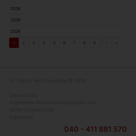
2026
2026
2026
Seitennummerierung
…
››
Ende »
Aktuelle
1
Page
2
Page
3
Page
4
Page
5
Page
6
Page
7
Page
8
Page
9
›
»
Seite
Dr. Wachs Rechtsanwälte © 2018
Datenschutz
Allgemeine Mandatsbedingungen und
Widerrufsbelehrung
Impressum
040 - 411 881 570