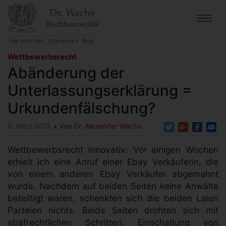
Direkt
zum
Inhalt
Sie sind hier:
Startseite
Blog
Abänderung der Unterlassungserklärung =
Wettbewerbsrecht
Urkundenfälschung?
Abänderung der
Unterlassungserklärung =
Urkundenfälschung?
Twitter
Google+
Faceb
Em
9. März 2013
Von
Dr. Alexander Wachs
Wettbewerbsrecht innovativ: Vor einigen Wochen
erhielt ich eine Anruf einer Ebay Verkäuferin, die
von einem anderen Ebay Verkäufer abgemahnt
wurde. Nachdem auf beiden Seiten keine Anwälte
beteiltigt waren, schenkten sich die beiden Laien
Parteien nichts. Beide Seiten drohten sich mit
strafrechtlichen Schritten, Einschaltung von