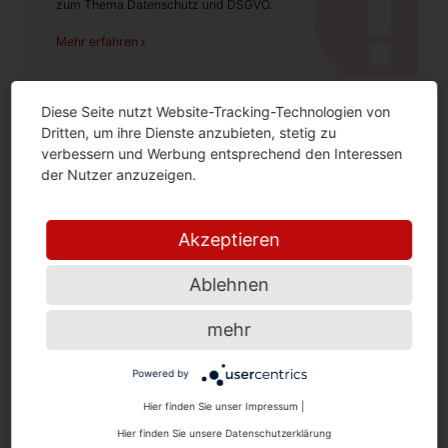
zum Thema Datenschutz und DSGVO.
Mehr erfahren
Diese Seite nutzt Website-Tracking-Technologien von
Webseite durchsuchen
Dritten, um ihre Dienste anzubieten, stetig zu
verbessern und Werbung entsprechend den Interessen
Suche
der Nutzer anzuzeigen.
Suche
Akzeptieren
Ablehnen
Beliebte Artikel
mehr
Inhaltskontrolle
auslegungsbedürftiger Klauseln
Powered by
(verbraucherfeindlichste Auslegung)
Hier finden Sie unser Impressum
|
Allgemeine Geschäftsbedingungen (AGB) sind alle für
Hier finden Sie unsere Datenschutzerklärung