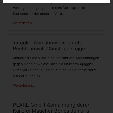
eine Vielzahl von Verträgen vorformulierte
Vertragsbedingungen, die eine Vertragspartei
(Verwender) der anderen Vertra...
Weiterlesen...
xjuggler Abmahnwelle durch
Rechtsanwalt Christoph Cojger
Aktuell erreichen uns eine Vielzahl von Abmahnungen
gegen Händler welche über die Plattform Xjuggler
Filme verkaufen. Xjuggler ist eine Verkaufsplattform
auf der ausdrück...
Weiterlesen...
PEARL GmbH Abmahnung durch
Kanzlei Maucher Börjes Jenkins