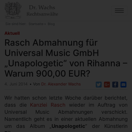
Direkt
zum
Inhalt
Sie sind hier:
Startseite
Blog
Rasch Abmahnung für Universal Music GmbH
Aktuell
„Unapologetic“ von Rihanna – Warum 900,00 EUR?
Rasch Abmahnung für
Universal Music GmbH
„Unapologetic“ von Rihanna –
Warum 900,00 EUR?
Twitter
Google+
Faceb
Em
4. Juni 2014
Von
Dr. Alexander Wachs
Wir hatten schon letzte Woche darüber berichtet,
dass die
Kanzlei Rasch
wieder im Auftrag von
Universal Music Abmahnungen verschickt.
Namentlich geht es in einer aktuellen Abmahnung
um das Album „
Unapologetic
“ der Künstlerin